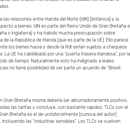
ados.
las relaciones entre Irlanda del Norte (IdN) [británica] y la
specto a bienes. IdN es parte del Reino Unido de Gran Bretaña e
etaña o Inglaterra] y ha habido mucha preocupación sobre
ra de la República de Irlanda [que es parte de la UE]. Ello parece
te los bienes hacia y desde la RdI serían sujetos a chequeos
. La UE ha cabildeado por una “puerta trasera irlandesa”, por l
iodo de tiempo. Naturalmente esto ha indignado a leales
casi no tiene posibilidad de ser parte un acuerdo de “Brexit
” en Gran Bretaña misma debería ser abrumadoramente positivo,
odas las tarifas y concluye, con bastante rapidez, TLCs con el
Gran Bretaña es el de
unilateralmente
[cursiva del autor]
, incluyendo las “industrias sensibles”. Los TLCs se vuelven