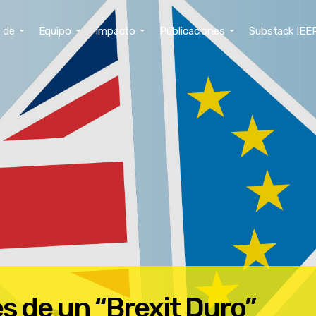
 de
Equipo
Impacto
Publicaciones
Substack IEE
s de un “Brexit Duro”