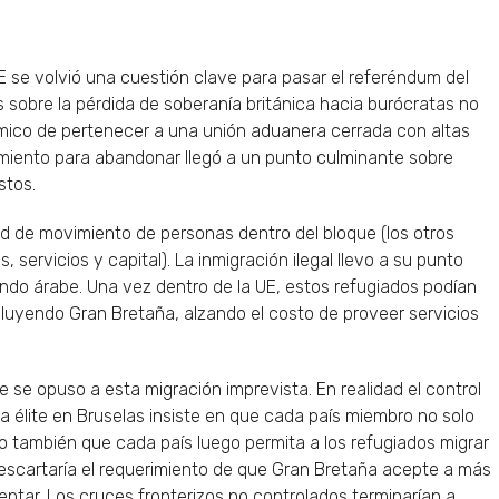
UE se volvió una cuestión clave para pasar el referéndum del
s sobre la pérdida de soberanía británica hacia burócratas no
mico de pertenecer a una unión aduanera cerrada con altas
imiento para abandonar llegó a un punto culminante sobre
stos.
rtad de movimiento de personas dentro del bloque (los otros
 servicios y capital). La inmigración ilegal llevo a su punto
undo árabe. Una vez dentro de la UE, estos refugiados podían
ncluyendo Gran Bretaña, alzando el costo de proveer servicios
e se opuso a esta migración imprevista. En realidad el control
a élite en Bruselas insiste en que cada país miembro no solo
o también que cada país luego permita a los refugiados migrar
 descartaría el requerimiento de que Gran Bretaña acepte a más
eptar. Los cruces fronterizos no controlados terminarían a