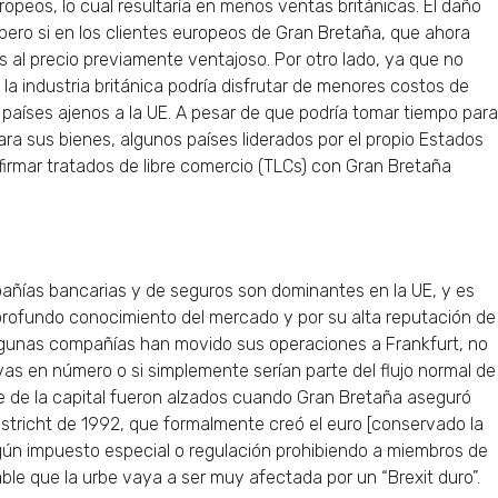
opeos, lo cual resultaría en menos ventas británicas. El daño
 pero si en los clientes europeos de Gran Bretaña, que ahora
s al precio previamente ventajoso. Por otro lado, ya que no
la industria británica podría disfrutar de menores costos de
países ajenos a la UE. A pesar de que podría tomar tiempo para
a sus bienes, algunos países liderados por el propio Estados
firmar tratados de libre comercio (TLCs) con Gran Bretaña
añías bancarias y de seguros son dominantes en la UE, y es
rofundo conocimiento del mercado y por su alta reputación de
algunas compañías han movido sus operaciones a Frankfurt, no
vas en número o si simplemente serían parte del flujo normal de
 de la capital fueron alzados cuando Gran Bretaña aseguró
stricht de 1992, que formalmente creó el euro [conservado la
algún impuesto especial o regulación prohibiendo a miembros de
able que la urbe vaya a ser muy afectada por un “Brexit duro”.