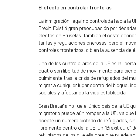
El efecto en controlar fronteras
La inmigración ilegal no controlada hacia la 
Brexit. Existió gran preocupación por década
electos en Bruselas. También el costo econó
tarifas y regulaciones onerosas; pero el mov
controles fronterizos, o bien la ausencia de é
Uno de los cuatro pilares de la UE es la libe
cuatro son libertad de movimiento para bienes,
culminante tras la crisis de refugiados del m
migrar a cualquier lugar dentro del bloque, i
sociales y afectando la vida establecida.
Gran Bretaña no fue el único país de la UE qu
migratorio puede aún romper a la UE, ya que l
acepte un número dictado de refugiados, sin
libremente dentro de la UE. Un “Brexit duro”
refugiados de los que ella cree que puede ac