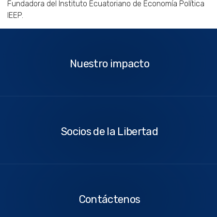
Fundadora del Instituto Ecuatoriano de Economía Política
IEEP.
Nuestro
impacto
Nuestro impacto
Socios
de
la
Socios de la Libertad
Libertad
Contáctenos
Contáctenos