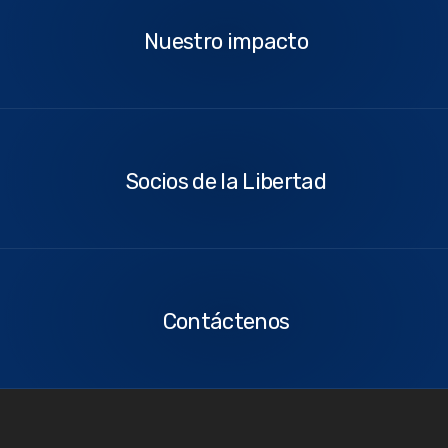
impacto
Nuestro impacto
Socios
de
la
Socios de la Libertad
Libertad
Contáctenos
Contáctenos