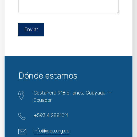
Dónde estamos
Costanera 918 e Ilanes, Guayaquil –
Ecuador
+593 4 2881011
info@ieep.org.ec