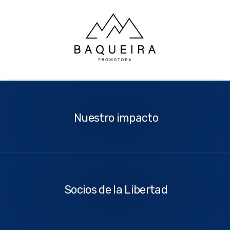
Nuestro
impacto
Nuestro impacto
Socios
de
la
Socios de la Libertad
Libertad
Contáctenos