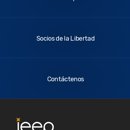
Socios
de
la
Socios de la Libertad
Libertad
Contáctenos
Contáctenos